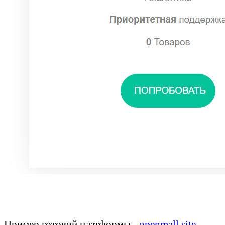
Пример готовой платформы -
openmall.site